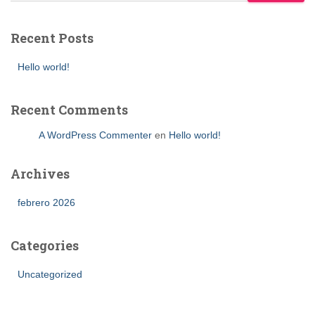
Recent Posts
Hello world!
Recent Comments
A WordPress Commenter
en
Hello world!
Archives
febrero 2026
Categories
Uncategorized